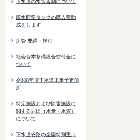
下水道の水質規制について
雨水貯留タンクの購入費助
成をします
所管 要綱・規程
社会資本整備総合交付金に
ついて
令和8年度下水道工事予定箇
所
特定施設および除害施設に
関する届出（水量・水質）
について
下水道管路の全国特別重点