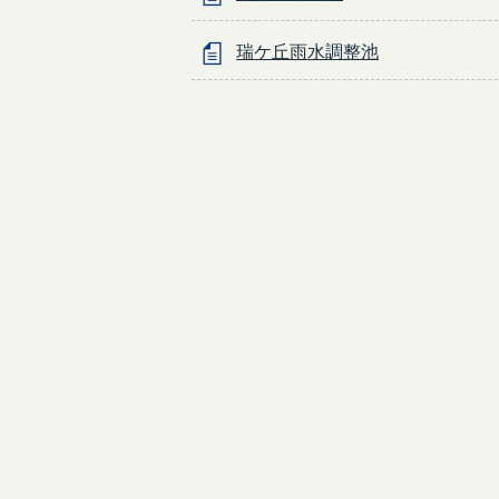
瑞ケ丘雨水調整池