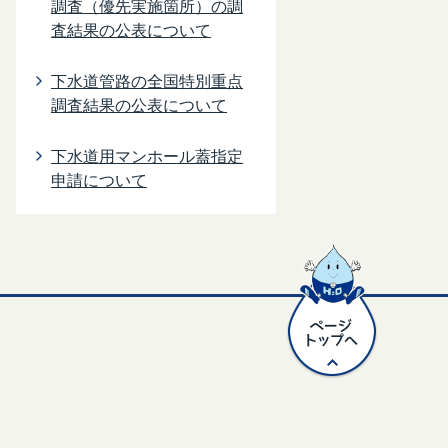
調査（優先実施箇所）の調
査結果の公表について
下水道管路の全国特別重点
調査結果の公表について
下水道用マンホール蓋指定
申請について
ペ
ー
ジ
ト
ッ
プ
へ