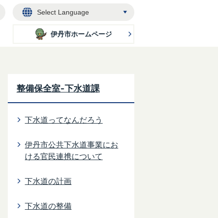
Select
Language
伊丹市ホームページ
整備保全室-下水道課
下水道ってなんだろう
伊丹市公共下水道事業にお
ける官民連携について
下水道の計画
下水道の整備