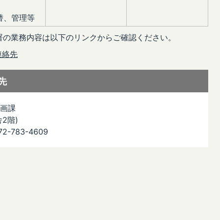
替、管理等
署の業務内容は以下のリンクからご確認ください。
連絡先
先
画課
舎2階)
2-783-4609