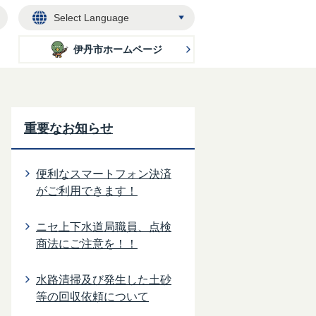
Select
Language
伊丹市ホームページ
重要なお知らせ
便利なスマートフォン決済
がご利用できます！
ニセ上下水道局職員、点検
商法にご注意を！！
水路清掃及び発生した土砂
等の回収依頼について