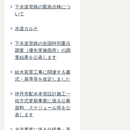
下水道管路の緊急点検につ
いて
水道カルテ
下水道管路の全国特別重点
調査（優先実施箇所）の調
査結果を公表します
給水装置工事に関連する書
式・基準等を改定しました
伊丹市配水本管設計施工一
括方式更新事業に係る公募
資料、スケジュール等を公
表します
水道事業に係る仕様書・基